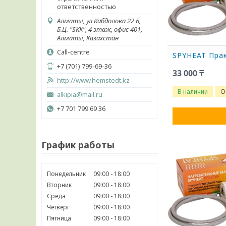
ответственностью
Алматы, ул Кабдолова 22 Б,
Б.Ц. "SKK", 4 этаж, офис 401,
Алматы, Казахстан
Call-centre
SPYHEAT Прак
+7 (701) 799-69-36
33 000 ₸
http://www.hemstedt.kz
В наличии
О
alkipia@mail.ru
+7 701 799 69 36
График работы
Понедельник
09:00
18:00
Вторник
09:00
18:00
Среда
09:00
18:00
Четверг
09:00
18:00
Пятница
09:00
18:00