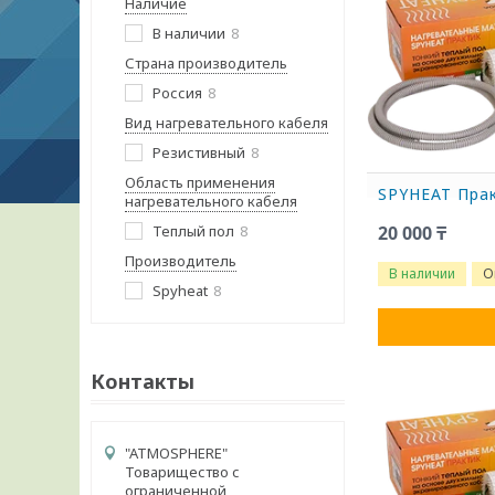
Наличие
В наличии
8
Страна производитель
Россия
8
Вид нагревательного кабеля
Резистивный
8
Область применения
SPYHEAT Прак
нагревательного кабеля
Теплый пол
8
20 000 ₸
Производитель
В наличии
О
Spyheat
8
Контакты
"ATMOSPHERE"
Товарищество с
ограниченной