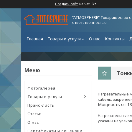
Создать сайт
на Satu.kz
"ATMOSPHERE" Товарищество с
ответственностью
Главная
Товары и услуги
О нас
Контакты
Д
Тонк
Фотогалерея
Нагревательные м
Товары и услуги
кабель, закрепле
Мощность от 13
Прайс-листы
Статьи
Нагревательные м
указаны на упако
О нас
Сертификаты и лицензии