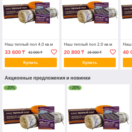
Наш теплый пол 4,0 кв.м
Наш теплый пол 2,0 кв.м
Наш 
33 600
20 800
40 
₸
₸
42 000 ₸
26 000 ₸
Купить
Купить
Акционные предложения и новинки
–20%
–20%