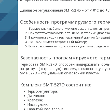
Диапазон регулирования SMT-527D – от -10°С до +5
Особенности программируемого термо
Термостат, как было отмечено выше, является про
Присутствует возможность перенастройки диапазо
В комплект входит температурный датчик
(
внешний
SMT-527D имеет встроенный таймер;
Есть возможность подключения датчика осадков и
Безопасность программируемого терм
Термостат SMT-527D способен выдерживать больш
защитную
(
встроенную) систему, отключающую уст
SMT-527D – специальный огнестойкий пластик.
Комплект SMT-527D состоит из:
Терморегулятора;
Датчиков;
Крепежа;
Инструкции;
Гарантийного талона