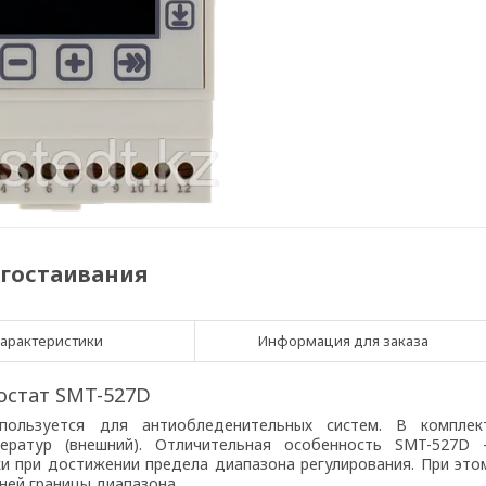
егостаивания
арактеристики
Информация для заказа
остат SMT-527D
ользуется для антиобледенительных систем. В комплек
ератур
(
внешний). Отличительная особенность SMT-527D 
и при достижении предела диапазона регулирования. При это
ней границы диапазона.