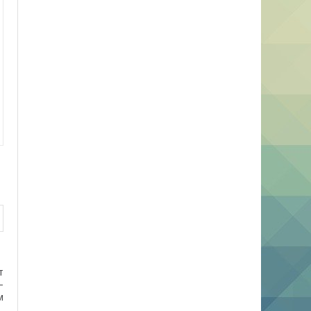
т
–
м