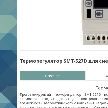
Терморегулятор SMT-527D для сн
Описание
Х
Терм
Программируемый терморегулятор SMT-527D
исп
термостата входит датчик для контроля темп
возможность автоматического отключения нагрузк
в термостате есть возможность перенастройки ниж