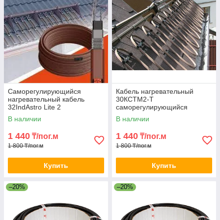
Саморегулирующийся
Кабель нагревательный
нагревательный кабель
30КСТМ2-Т
32IndAstro Lite 2
саморегулирующийся
В наличии
В наличии
1 440
1 440
₸/пог.м
₸/пог.м
1 800 ₸/пог.м
1 800 ₸/пог.м
Купить
Купить
–20%
–20%