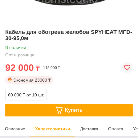
Кабель для обогрева желобов SPYHEAT MFD-
30-95,0м
В наличии
Опт и розница
92 000
₸
115 000 ₸
Экономия
23000 ₸
60 000 ₸
от 10 шт.
Купить
Описание
Характеристики
Доставка
Оплата
Ус