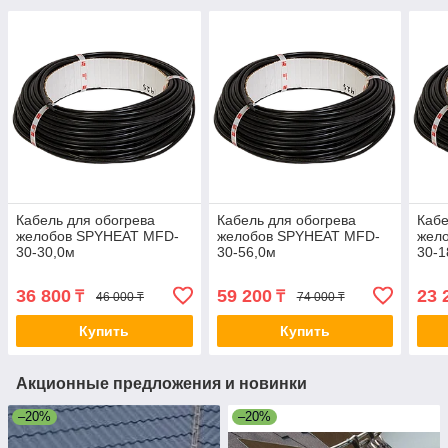
Кабель для обогрева
Кабель для обогрева
Кабе
желобов SPYHEAT MFD-
желобов SPYHEAT MFD-
жел
30-30,0м
30-56,0м
30-1
36 800
59 200
23 
₸
₸
46 000 ₸
74 000 ₸
Купить
Купить
Акционные предложения и новинки
–20%
–20%