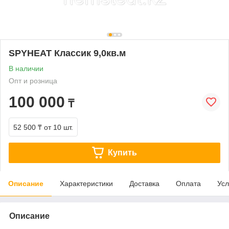
SPYHEAT Классик 9,0кв.м
В наличии
Опт и розница
100 000
₸
52 500 ₸
от 10 шт.
Купить
Описание
Характеристики
Доставка
Оплата
Усл
Описание