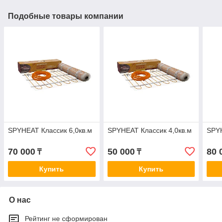
Подобные товары компании
SPYHEAT Классик 6,0кв.м
SPYHEAT Классик 4,0кв.м
SPYH
70 000
50 000
80 
₸
₸
Купить
Купить
О нас
Рейтинг не сформирован