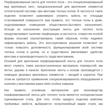
Перфорированная лента для теплого пола – это специализированный
вид крепежных лент, предназначенный для крепления элементов
отопительной системы при монтаже теплых полов. В частности такое
изделие позволяет равномерно уложить кабель по площади
отапливаемой поверхности (как правило, это теплые полы в доме,
подогреваемые помещения общественно-бытового назначения).
Исходя из назначения, конструкция ленты для теплого пола
предусматривает наличие перфорации, в частности, отверстия особой
формы (язычки) спроектированы таким образом, чтобы надежно
зафиксировать кабель. Это конструктивное решение позволяет не
только повысить долговечность функционирования всей системы
теплых полов в целом, но и существенно увеличивает удобство
монтажа и производительность труда монтажника.
Основой для крепления перфорированной ленты для теплого пола
могут служить такие распространенные материалы перекрытий, как
бетон, дерево и панели. Крепление ленты к основе производится с
помощью дешевых крепежных элементов – гвоздей и шурупов. При
этом не требуется применение специализированного оборудования и
наличия у монтажника каких-либо особых навыков.
Как правило, основным, материалом для производства
перфорированной ленты для теплого пола является холоднокатаная
оцинкованная сталь. Для того, чтобы придать изделию комплекс
требуемых свойств, выбираются полуспокойный марки стали, как