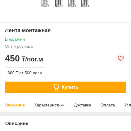
Лента монтажная
В наличии
Опт и розница
450
₸/пог.м
360 ₸
от 500 пог.м
Купить
Описание
Характеристики
Доставка
Оплата
Усл
Описание