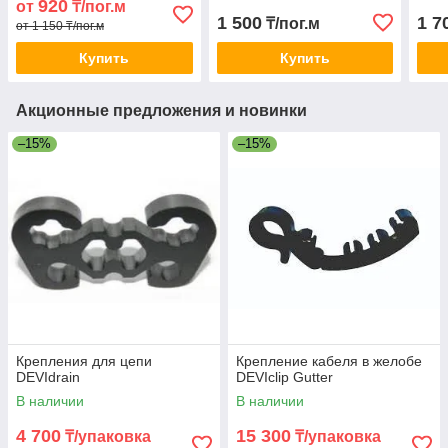
920
от
₸/пог.м
1 500
1 7
₸/пог.м
от 1 150 ₸/пог.м
Купить
Купить
Акционные предложения и новинки
–15%
–15%
Крепления для цепи
Крепление кабеля в желобе
DEVIdrain
DEVIclip Gutter
В наличии
В наличии
4 700
15 300
₸/упаковка
₸/упаковка