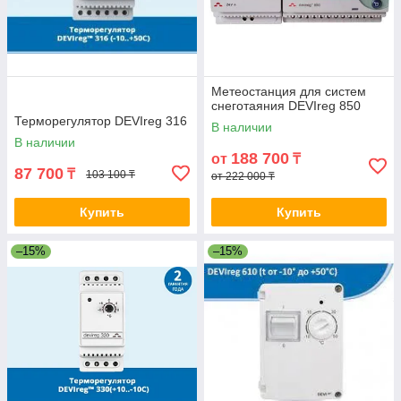
Метеостанция для систем
снеготаяния DEVIreg 850
Терморегулятор DEVIreg 316
В наличии
В наличии
188 700
от
₸
87 700
₸
103 100 ₸
от 222 000 ₸
Купить
Купить
–15%
–15%