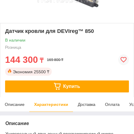
Датчик кровли для DEVIreg™ 850
В наличии
Розница
144 300
₸
169 800 ₸
Экономия
25500 ₸
Купить
Описание
Характеристики
Доставка
Оплата
Ус
Описание
Универсальный двух-зонный программируемый микро