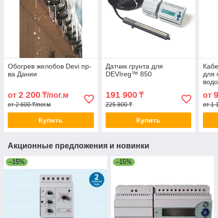
Обогрев желобов Devi пр-
Датчик грунта для
Кабе
ва Дании
DEVIreg™ 850
для 
водо
2 200
191 900
от
₸/пог.м
₸
от
от 2 600 ₸/пог.м
225 800 ₸
от 1 
Купить
Купить
Акционные предложения и новинки
–15%
–15%