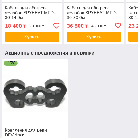
Кабель для обогрева
Кабель для обогрева
Кабе
желобов SPYHEAT MFD-
желобов SPYHEAT MFD-
жел
30-14,0м
30-30,0м
30-1
18 400
36 800
23 
₸
₸
23 000 ₸
46 000 ₸
Купить
Купить
Акционные предложения и новинки
–15%
Крепления для цепи
DEVIdrain