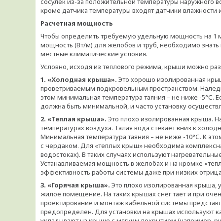
сосулек из-за положительной температуры наружного во
кроме датчика температуры входят датчики влажности и
Расчетная мощность
Чтобы определить требуемую удельную мощность на 1 м
мощность (Вт/м) для желобов и труб, необходимо знать
местные климатические условия.
Условно, исходя из теплового режима, крыши можно разд
1. «Холодная крыша».
Это хорошо изолированная крыш
проветриваемым подкровельным пространством. Наледи, 
этом минимальная температура таяния – не ниже -5°С. 
должна быть минимальной, и часто установку осуществл
2. «Теплая крыша».
Это плохо изолированная крыша. На
температурах воздуха. Талая вода стекает вниз к холодн
Минимальная температура таяния – не ниже -10°С. К эт
с чердаком. Для «теплых крыш» необходима комплексная
водостоках). В таких случаях используют нагревательные
Устанавливаемая мощность в желобах и на кромке «теп
эффективность работы системы даже при низких отрица
3. «Горячая крыша».
Это плохо изолированная крыша, у
жилое помещение. На таких крышах снег тает и при очен
проектирование и монтаж кабельной системы представл
предопределен. Для установки на крышах используют ка
укладывают на крыше с мягким покрытием (например, ру