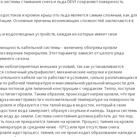
а cистемы стаивания снега и льда DEVI сохраняют поверхность
одостоков и кромок крыш ото льда является самым сложным, как дл
луатации. Основные причины возникающих сложностей заключаются в
и водоотводных устройств, каждая из которых имеет свои
мощность кабельной системы – величину обогрева кровли
з верхние перекрытия. Этот параметр зависит от целого ряда
зимнего сезона.
 неблагоприятных внешних условий, так как устанавливается
ся солнечный ультрафиолет, механические нагрузки и резкие
вательного кабеля часто работают в условиях, сильно различающихся
аса по рабочей температуре и максимальной удельной мощности для
вых потоков для типичной конструкции с чердаком: Тепло, поступая
стигает кровли. Таким образом, происходит нагрев кровли, что при
духа может привести к положительной температуре на поверхности
кровле и образуется сток талой воды в водосток, который в свою
достоке вода замерзает, образуя сосульки и наледь. Задача систем
ю воду до земли. Система снеготаяния должна работать до тех пор,
ть пока не прекратится таяние на кровле. Процесс таяния на кровле
емпературе (в среднем ниже -10°С) или при отсутствии снега.
кровле идет процесс таяния, но не происходит образование наледи и