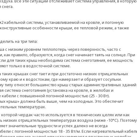
здуха. Все эти ситуации отслеживает система управления, в которую
 снега.
2 кабельной системы, устанавливаемой на кровле, и погонную
 конструктивные особенности крыши, ее тепловой режим, а также
елить на три типа:
а с низким уровнем теплопотерь через поверхность, часто с
как правило, образуются, когда снег начинает таять на солнце. При
Если для таких крыш необходима система снеготаяния, ее мощность
яют только в водосточной системе.
 таких крышах снег тает и при достаточно низких отрицательных
ому краю и к водостокам, где намерзает и образует сосульки.
ому типу относят большинство крыш старых административных зданий
 система снеготаяния (установка на кровле, в желобах и
 кабели с повышенной погонной мощностью (25 - 30 Вт).
лых крыш» должна быть выше, чем на холодных. Это обеспечит
тельных температурах.
 которой чердак часто используется в технических целях или как
ь низких отрицательных температурах воздуха (ниже -10°С). Поэтому
яет значительные трудности и успех далеко не всегда
бели с погонной мощностью 18 - 35 Вт/м. Если нагревательный кабел
бероид или его аналог) или устанавливают в пластиковых желобах