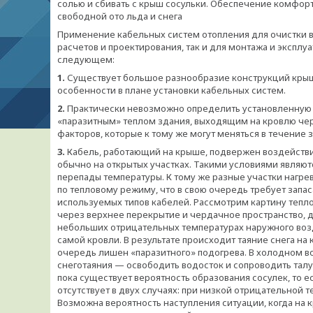
солью и сбивать с крыш сосульки. Обеспечение комфорт
свободной ото льда и снега
Применение кабельных систем отопления для очистки в
расчетов и проектирования, так и для монтажа и эксп
следующем:
1.
Существует большое разнообразие конструкций крыш 
особенности в плане установки кабельных систем.
2.
Практически невозможно определить установленную 
«паразитным» теплом здания, выходящим на кровлю чере
факторов, которые к тому же могут меняться в течение 
3.
Кабель, работающий на крыше, подвержен воздействию
обычно на открытых участках. Такими условиями являют
перепады температуры. К тому же разные участки нагре
по тепловому режиму, что в свою очередь требует зап
используемых типов кабелей. Рассмотрим картину тепло
через верхнее перекрытие и чердачное пространство, до
небольших отрицательных температурах наружного воз
самой кровли. В результате происходит таяние снега на 
очередь лишен «паразитного» подогрева. В холодном во
снеготаяния — освободить водосток и сопроводить талу
пока существует вероятность образования сосулек, то ес
отсутствует в двух случаях: при низкой отрицательной т
Возможна вероятность наступления ситуации, когда на 