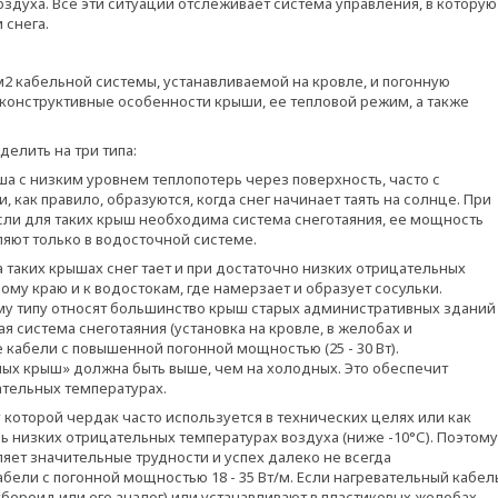
здуха. Все эти ситуации отслеживает система управления, в которую
 снега.
2 кабельной системы, устанавливаемой на кровле, и погонную
 конструктивные особенности крыши, ее тепловой режим, а также
елить на три типа:
а с низким уровнем теплопотерь через поверхность, часто с
как правило, образуются, когда снег начинает таять на солнце. При
Если для таких крыш необходима система снеготаяния, ее мощность
яют только в водосточной системе.
 таких крышах снег тает и при достаточно низких отрицательных
ому краю и к водостокам, где намерзает и образует сосульки.
ому типу относят большинство крыш старых административных зданий
 система снеготаяния (установка на кровле, в желобах и
 кабели с повышенной погонной мощностью (25 - 30 Вт).
лых крыш» должна быть выше, чем на холодных. Это обеспечит
тельных температурах.
 которой чердак часто используется в технических целях или как
ь низких отрицательных температурах воздуха (ниже -10°С). Поэтому
яет значительные трудности и успех далеко не всегда
бели с погонной мощностью 18 - 35 Вт/м. Если нагревательный кабел
бероид или его аналог) или устанавливают в пластиковых желобах