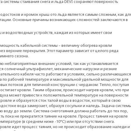
а cистемы стаивания снега и льда DEVI сохраняют поверхность
одостоков и кромок крыш ото льда является самым сложным, как дл
луатации. Основные причины возникающих сложностей заключаются в
и водоотводных устройств, каждая из которых имеет свои
мощность кабельной системы – величину обогрева кровли
з верхние перекрытия. Этот параметр зависит от целого ряда
зимнего сезона.
 неблагоприятных внешних условий, так как устанавливается
ся солнечный ультрафиолет, механические нагрузки и резкие
вательного кабеля часто работают в условиях, сильно различающихся
аса по рабочей температуре и максимальной удельной мощности для
вых потоков для типичной конструкции с чердаком: Тепло, поступая
стигает кровли. Таким образом, происходит нагрев кровли, что при
духа может привести к положительной температуре на поверхности
кровле и образуется сток талой воды в водосток, который в свою
достоке вода замерзает, образуя сосульки и наледь. Задача систем
ю воду до земли. Система снеготаяния должна работать до тех пор,
ть пока не прекратится таяние на кровле. Процесс таяния на кровле
емпературе (в среднем ниже -10°С) или при отсутствии снега.
кровле идет процесс таяния, но не происходит образование наледи и