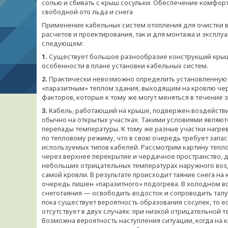
солью и сбивать с крыш сосульки. Обеспечение комфорт
свободной ото льда и снега
Применение кабельных систем отопления для очистки в
расчетов и проектирования, так и для монтажа и эксп
следующем:
1.
Существует большое разнообразие конструкций крыш 
особенности в плане установки кабельных систем.
2.
Практически невозможно определить установленную 
«паразитным» теплом здания, выходящим на кровлю чере
факторов, которые к тому же могут меняться в течение 
3.
Кабель, работающий на крыше, подвержен воздействию
обычно на открытых участках. Такими условиями являют
перепады температуры. К тому же разные участки нагре
по тепловому режиму, что в свою очередь требует зап
используемых типов кабелей. Рассмотрим картину тепло
через верхнее перекрытие и чердачное пространство, до
небольших отрицательных температурах наружного воз
самой кровли. В результате происходит таяние снега на 
очередь лишен «паразитного» подогрева. В холодном во
снеготаяния — освободить водосток и сопроводить талу
пока существует вероятность образования сосулек, то ес
отсутствует в двух случаях: при низкой отрицательной т
Возможна вероятность наступления ситуации, когда на 