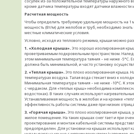
сосулек из-за положительной температуры наружного во
кроме датчика температуры входят датчики влажности и
Расчетная мощность
Чтобы определить требуемую удельную мощность на 1 м
мощность (Вт/м) для желобов и труб, необходимо знать
местные климатические условия.
Условно, исходя из теплового режима, крыши можно разд
1. «Холодная крыша».
Это хорошо изолированная крыш
проветриваемым подкровельным пространством. Наледи, 
этом минимальная температура таяния – не ниже -5°С. 
должна быть минимальной, и часто установку осуществл
2. «Теплая крыша».
Это плохо изолированная крыша. На
температурах воздуха. Талая вода стекает вниз к холодн
Минимальная температура таяния – не ниже -10°С. К эт
с чердаком. Для «теплых крыш» необходима комплексная
водостоках). В таких случаях используют нагревательные
Устанавливаемая мощность в желобах и на кромке «теп
эффективность работы системы даже при низких отрица
3. «Горячая крыша».
Это плохо изолированная крыша, у
жилое помещение. На таких крышах снег тает и при очен
проектирование и монтаж кабельной системы представл
предопределен. Для установки на крышах используют ка
укладывают на крыше с мягким покрытием (например, ру